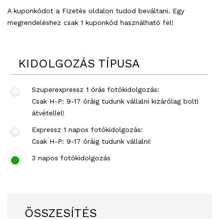
A kuponkódot a Fizetés oldalon tudod beváltani. Egy
megrendeléshez csak 1 kuponkód használható fel!
KIDOLGOZÁS TÍPUSA
Szuperexpressz 1 órás fotókidolgozás:
Csak H-P: 9-17 óráig tudunk vállalni kizárólag bolti
átvétellel!
Expressz 1 napos fotókidolgozás:
Csak H-P: 9-17 óráig tudunk vállalni!
3 napos fotókidolgozás
ÖSSZESÍTÉS