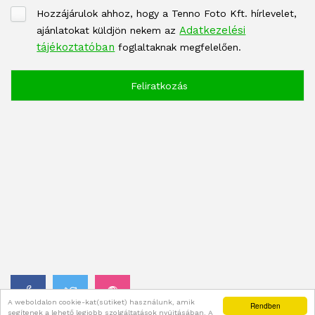
Hozzájárulok ahhoz, hogy a Tenno Foto Kft. hírlevelet,
Adatkezelési
ajánlatokat küldjön nekem az
tájékoztatóban
foglaltaknak megfelelően.
A weboldalon cookie-kat(sütiket) használunk, amik
Rendben
segítenek a lehető legjobb szolgáltatások nyújtásában. A