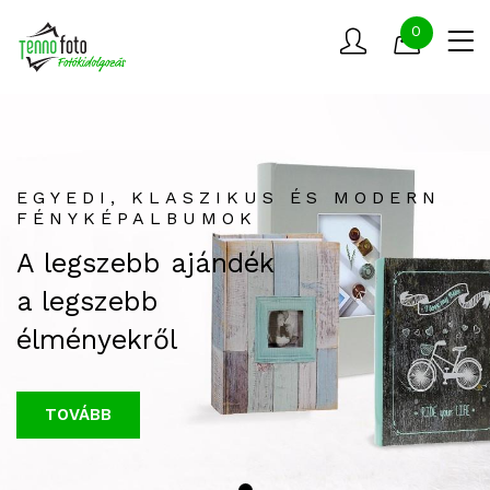
0
EGYEDI, KLASZIKUS ÉS MODERN
FÉNYKÉPALBUMOK
A legszebb ajándék
a legszebb
élményekről
TOVÁBB