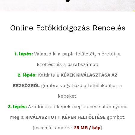
Online Fotókidolgozás Rendelés
1. lépés:
Válaszd ki a papír felületét, méretét, a
kitöltést és a darabszámot!
2. lépés:
Kattints a
KÉPEK KIVÁLASZTÁSA AZ
ESZKÖZRŐL
gombra vagy húzd a felhő ikonhoz a
képeket!
3. lépés:
Az előnézeti képek megjelenése után nyomd
meg a
KIVÁLASZTOTT KÉPEK FELTÖLTÉSE
gombot!
(maximális méret:
25 MB / kép
)